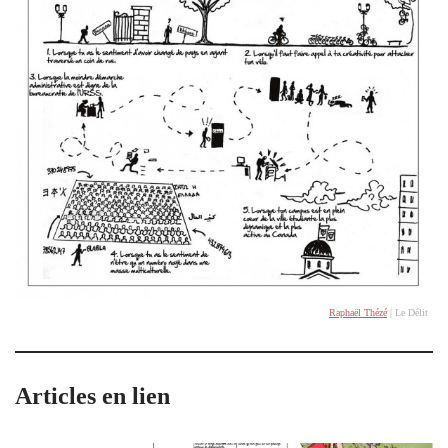
Raphaël Thézé
| Le Délit
Articles en lien