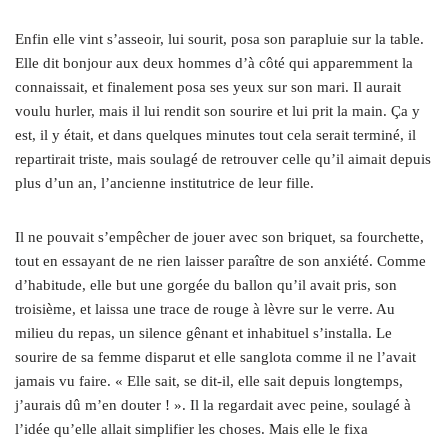
Enfin elle vint s’asseoir, lui sourit, posa son parapluie sur la table.
Elle dit bonjour aux deux hommes d’à côté qui apparemment la
connaissait, et finalement posa ses yeux sur son mari. Il aurait
voulu hurler, mais il lui rendit son sourire et lui prit la main. Ça y
est, il y était, et dans quelques minutes tout cela serait terminé, il
repartirait triste, mais soulagé de retrouver celle qu’il aimait depuis
plus d’un an, l’ancienne institutrice de leur fille.
Il ne pouvait s’empêcher de jouer avec son briquet, sa fourchette,
tout en essayant de ne rien laisser paraître de son anxiété. Comme
d’habitude, elle but une gorgée du ballon qu’il avait pris, son
troisième, et laissa une trace de rouge à lèvre sur le verre. Au
milieu du repas, un silence gênant et inhabituel s’installa. Le
sourire de sa femme disparut et elle sanglota comme il ne l’avait
jamais vu faire. « Elle sait, se dit-il, elle sait depuis longtemps,
j’aurais dû m’en douter ! ». Il la regardait avec peine, soulagé à
l’idée qu’elle allait simplifier les choses. Mais elle le fixa