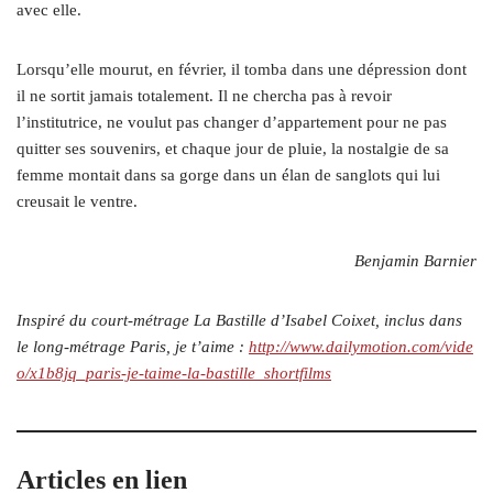
avec elle.
Lorsqu’elle mourut, en février, il tomba dans une dépression dont
il ne sortit jamais totalement. Il ne chercha pas à revoir
l’institutrice, ne voulut pas changer d’appartement pour ne pas
quitter ses souvenirs, et chaque jour de pluie, la nostalgie de sa
femme montait dans sa gorge dans un élan de sanglots qui lui
creusait le ventre.
Benjamin Barnier
Inspiré du court-métrage La Bastille d’Isabel Coixet, inclus dans
le long-métrage Paris, je t’aime :
http://​www​.dailymotion​.com/​v​i​d​e​
o​/​x​1​b​8​j​q​_​p​a​r​i​s​-​j​e​-​t​a​i​m​e​-​l​a​-​b​a​s​t​i​l​l​e​_​s​h​o​r​t​f​i​lms
Articles en lien