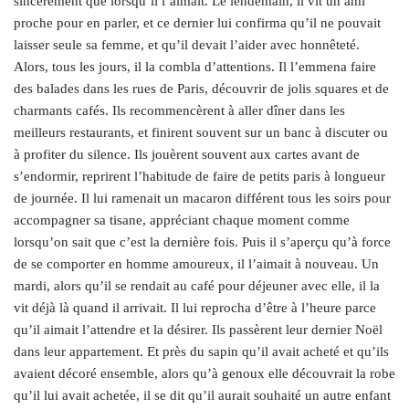
sincèrement que lorsqu’il l’aimait. Le lendemain, il vit un ami
proche pour en parler, et ce dernier lui confirma qu’il ne pouvait
laisser seule sa femme, et qu’il devait l’aider avec honnêteté.
Alors, tous les jours, il la combla d’attentions. Il l’emmena faire
des balades dans les rues de Paris, découvrir de jolis squares et de
charmants cafés. Ils recommencèrent à aller dîner dans les
meilleurs restaurants, et finirent souvent sur un banc à discuter ou
à profiter du silence. Ils jouèrent souvent aux cartes avant de
s’endormir, reprirent l’habitude de faire de petits paris à longueur
de journée. Il lui ramenait un macaron différent tous les soirs pour
accompagner sa tisane, appréciant chaque moment comme
lorsqu’on sait que c’est la dernière fois. Puis il s’aperçu qu’à force
de se comporter en homme amoureux, il l’aimait à nouveau. Un
mardi, alors qu’il se rendait au café pour déjeuner avec elle, il la
vit déjà là quand il arrivait. Il lui reprocha d’être à l’heure parce
qu’il aimait l’attendre et la désirer. Ils passèrent leur dernier Noël
dans leur appartement. Et près du sapin qu’il avait acheté et qu’ils
avaient décoré ensemble, alors qu’à genoux elle découvrait la robe
qu’il lui avait achetée, il se dit qu’il aurait souhaité un autre enfant