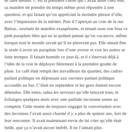
se faire désirer. C’est la première chose qui l’avait attiré chez elle,
sa manière de prendre du temps même pour répondre à une
question, et qui faisait qu’on appréciait la moindre phrase d’elle,
avec l’impression de la mériter. Puis il l’aperçut au coin de la rue
Balzac, souriant de manière exaspérante, et tenant sous son bras ce
petit parapluie bleu qui ne la quittait jamais qu’en vacances, même
lorsque tout le monde savait qu’il ne pleuvrait pas. Elle aimait être
la seule à avoir un parapluie lors d’une averse et voir les autres se
faire tremper. Il faisait humide ce jour-là, et il s’énervait déjà à
l’idée de la voir le déployer fièrement à la première goutte de
pluie. Le café était rempli des travailleurs du quartier, des cadres
parlant politique en déjeunant aux ouvriers parlant politique
accoudés au bar. C’était en septembre et les gens étaient encore
détendus. Elle entra, salua les serveurs qu’elle tutoyait tous, et
échangea quelques mots avec une parfaite inconnue assise au
comptoir. Cette manie de toujours engager la conversation avec
des inconnus l’avait aussi charmé il y a plus de quinze ans, lors de
leur rencontre. Il avait maintenant envie de lui crier qu’elle était
futile, que ça n’avait aucun intérêt. Il ne l’aimait plus.