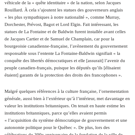
véhicule de la « quête identitaire » de la nation, selon Jacques
Rouillard. À cela s’ajoutent les statues des gouverneurs anglais
« les plus sympathiques à notre nationalité », comme Murray,
Dorchester, Prévost, Bagot et Lord Elgin. Fait intéressant, les
statues de La Fontaine et de Baldwin furent installée avant celles
de Jacques Cartier et de Samuel de Champlain, car pour la
bourgeoisie canadienne-française, l’avènement du gouvernement
responsable sous l’entente La Fontaine-Baldwin signifiait « la
conquête des libertés démocratiques et elle [assurait] l’avenir du
peuple canadien-français, puisque les députés qu’ils [élisaient
étaient] garants de la protection des droits des francophones ».
Malgré quelques références à la culture française, l’ornementation
générale, aussi bien à l’extérieur qu’à l’intérieur, met davantage en
valeur les institutions britanniques. On tenait en haute estime les
institutions britanniques, parce qu’elles avaient permis
« l’acquisition du système démocratique de gouvernement et une
autonomie politique pour le Québec ». De plus, lors des
célébrations du 300e anniversaire de la fondation de la ville de