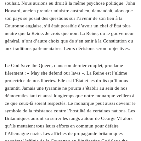
souhait. Nous aurions eu droit à la même psychose politique. John
Howard, ancien premier ministre australien, demandait, alors que
son pays se posait des questions sur l’avenir de son lien à la
Couronne anglaise, s’il était possible d’avoir un chef d’État plus
neutre que la Reine. Je crois que non. La Reine, ou le gouverneur
général, n’ont d’autre choix que de s’en tenir à la Constitution ou
aux traditions parlementaires. Leurs décisions seront objectives.
Le God Save the Queen, dans son dernier couplet, proclame
fièrement : « May she defend our laws ». La Reine est l’ultime
protectrice de nos libertés. Elle est l’État et les droits qu’il nous
garantit. Jamais une tyrannie ne pourra s’établir au sein de nos
démocraties tant et aussi longtemps que notre monarque veillera à
ce que ceux-là soient respectés. Le monarque peut aussi devenir le
symbole de la résistance contre l’hostilité de certaines nations. Les
Britanniques auront su serrer les rangs autour de George VI alors
qu’ils mettaient tous leurs efforts en commun pour défaire
l’Allemagne nazie. Les affiches de propagande britanniques
portaient l’effigie de la Couronne ou l’indication God Save the