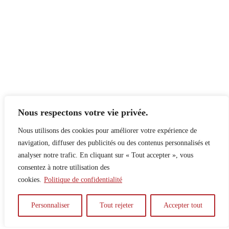
Nous respectons votre vie privée.
Nous utilisons des cookies pour améliorer votre expérience de
navigation, diffuser des publicités ou des contenus personnalisés et
analyser notre trafic. En cliquant sur « Tout accepter », vous
consentez à notre utilisation des
cookies.
Politique de confidentialité
À propos
Principes
Contribuer
Publicité
Personnaliser
Tout rejeter
Accepter tout
Confidentialité
DPS – SPD
McGill Daily
Auteur.e.s
Archives
Contact