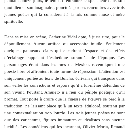
pendant douze jours, le temps d’entraîner le spectateur dans son
quotidien et son imaginaire, ponctués par ses rencontres avec trois
jeunes poètes qui la considèrent à la fois comme muse et mère
spirituelle.
Dans sa mise en scène, Catherine Vidal opte, à juste titre, pour le
dépouillement. Aucun artifice ou accessoire inutile. Seulement
quelques panneaux clairs qui encadrent l’espace et des effets
d’éclairage rappelant l’esthétique surannée de l’époque. Les
personnages èrent dans les rues de Mexico, revendiquent une
poésie libre et affrontent toute forme de répression. L’attention est
uniquement portée au texte de Bolaño, écrivain qui transpose dans
son verbe les convictions et espoirs qu’il a lui-même défendus de
son vivant. Pourtant, Amuleto n’a rien du périple poétique qu’il
promet. Tout porte à croire que la finesse de l’œuvre se perd à la
traduction, ne laissant place qu’à un texte édulcoré, soutenu par
une contextualisation trop lourde. Les trois jeunes poètes ne sont
que des caricatures, figures immatures et idéalistes sans aucune
lucidité. Les comédiens qui les incarnent, Olivier Morin, Renaud