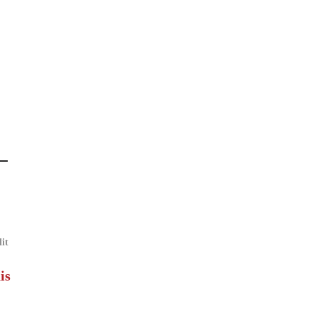
lit
is