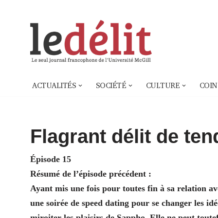
Aller
au
contenu
ACTUALITÉS
SOCIÉTÉ
CULTURE
COIN
Flagrant délit de te
Épisode 15
Résumé de l’épisode précédent :
Ayant mis une fois pour toutes fin à sa relation a
une soirée de speed dating pour se changer les idé
miroiter les plaisirs de Sappho. Elle ne peut tout