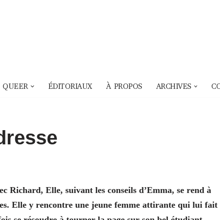
 QUEER
ÉDITORIAUX
À PROPOS
ARCHIVES
C
ndresse
vec Richard, Elle, suivant les conseils d’Emma, se rend à
es. Elle y rencontre une jeune femme attirante qui lui fait
efois se résoudre à tourner la page sur son bel étudiant…