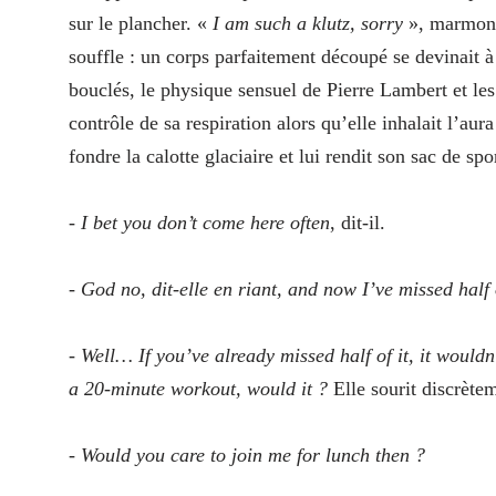
sur le plancher. «
I am such a klutz, sorry
», marmonna-
souffle : un corps parfaitement découpé se devinait à
bouclés, le physique sensuel de Pierre Lambert et les
contrôle de sa respiration alors qu’elle inhalait l’aura
fondre la calotte glaciaire et lui rendit son sac de spo
-
I bet you don’t come here often
, dit-il.
-
God no, dit-elle en riant, and now I’ve missed half
-
Well… If you’ve already missed half of it, it wouldn
a 20-minute workout, would it ?
Elle sourit discrètem
-
Would you care to join me for lunch then ?