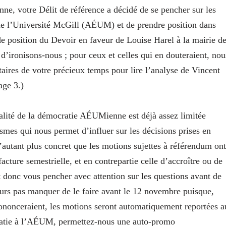
nne, votre Délit de référence a décidé de se pencher sur les
de l’Université McGill (AÉUM) et de prendre position dans
 de position du Devoir en faveur de Louise Harel à la mairie d
d’ironisons-nous ; pour ceux et celles qui en douteraient, nou
ires de votre précieux temps pour lire l’analyse de Vincent
age 3.)
qualité de la démocratie AÉUMienne est déjà assez limitée
mes qui nous permet d’influer sur les décisions prises en
d’autant plus concret que les motions sujettes à référendum ont
facture semestrielle, et en contrepartie celle d’accroître ou de
t donc vous pencher avec attention sur les questions avant de
leurs pas manquer de le faire avant le 12 novembre puisque,
ononceraient, les motions seront automatiquement reportées a
cratie à l’AÉUM, permettez-nous une auto-promo