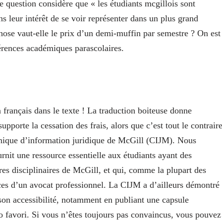
e question considère que « les étudiants mcgillois sont
ns leur intérêt de se voir représenter dans un plus grand
hose vaut-elle le prix d’un demi-muffin par semestre ? On est
férences académiques parascolaires.
n français dans le texte ! La traduction boiteuse donne
pporte la cessation des frais, alors que c’est tout le contraire
inique d’information juridique de McGill (CIJM). Nous
nit une ressource essentielle aux étudiants ayant des
es disciplinaires de McGill, et qui, comme la plupart des
ices d’un avocat professionnel. La CIJM a d’ailleurs démontré
 son accessibilité, notamment en publiant une capsule
o favori. Si vous n’êtes toujours pas convaincus, vous pouvez