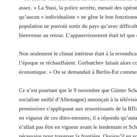
assez. » La Stasi, la police secrète, menait des opéra
qu’aucun « individualiste » ne gêne le bon fonctionne
population ne pouvait sortir du pays qu’avec difficulté
bienvenue au retour. L’appauvrissement était tel que
Non seulement le climat intérieur était à la revendic
l’époque se réchauffaient. Gorbatchev faisait alors co
économique. « On se demandait à Berlin-Est comment 
Ce n’est pourtant que le 9 novembre que Günter Sch
socialiste unifié d’Allemagne) annonçait à la télévis
permissives s’appliquant aux ressortissants de la RD
en vigueur de ces dites-mesures, il a répondu qu’autant
n’allait pas être en vigueur avant le lendemain et S
nécessaire pour traverser la frontière. Quoiqu’il en s