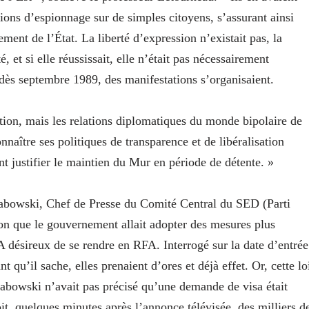
tions d’espionnage sur de simples citoyens, s’assurant ainsi
ment de l’État. La liberté d’expression n’existait pas, la
, et si elle réussissait, elle n’était pas nécessairement
 dès septembre 1989, des manifestations s’organisaient.
ation, mais les relations diplomatiques du monde bipolaire de
nnaître ses politiques de transparence et de libéralisation
justifier le maintien du Mur en période de détente. »
abowski, Chef de Presse du Comité Central du SED (Parti
ion que le gouvernement allait adopter des mesures plus
A désireux de se rendre en RFA. Interrogé sur la date d’entrée
 qu’il sache, elles prenaient d’ores et déjà effet. Or, cette lo
chabowski n’avait pas précisé qu’une demande de visa était
oit, quelques minutes après l’annonce télévisée, des milliers d