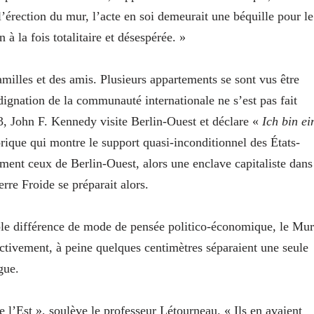
l’érection du mur, l’acte en soi demeurait une béquille pour le
 à la fois totalitaire et désespérée. »
milles et des amis. Plusieurs appartements se sont vus être
ignation de la communauté internationale ne s’est pas fait
63, John F. Kennedy visite Berlin-Ouest et déclare «
Ich bin ei
orique qui montre le support quasi-inconditionnel des États-
ement ceux de Berlin-Ouest, alors une enclave capitaliste dans
rre Froide se préparait alors.
ple différence de mode de pensée politico-économique, le Mur
fectivement, à peine quelques centimètres séparaient une seule
gue.
 l’Est », soulève le professeur Létourneau. « Ils en avaient