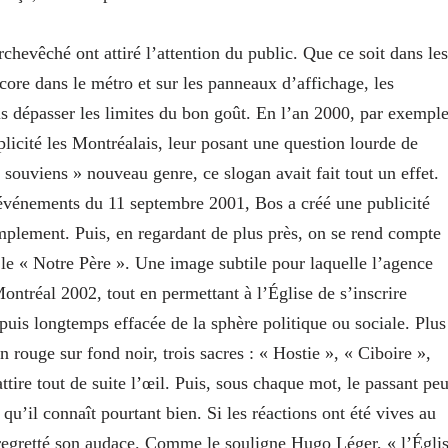
evêché ont attiré l’attention du public. Que ce soit dans les
core dans le métro et sur les panneaux d’affichage, les
is dépasser les limites du bon goût. En l’an 2000, par exemple
licité les Montréalais, leur posant une question lourde de
 souviens » nouveau genre, ce slogan avait fait tout un effet.
événements du 11 septembre 2001, Bos a créé une publicité
simplement. Puis, en regardant de plus près, on se rend compte
le « Notre Père ». Une image subtile pour laquelle l’agence
ontréal 2002, tout en permettant à l’Église de s’inscrire
depuis longtemps effacée de la sphère politique ou sociale. Plus
 rouge sur fond noir, trois sacres : « Hostie », « Ciboire »,
ttire tout de suite l’œil. Puis, sous chaque mot, le passant peu
 qu’il connaît pourtant bien. Si les réactions ont été vives au
 regretté son audace. Comme le souligne Hugo Léger, « l’Égli