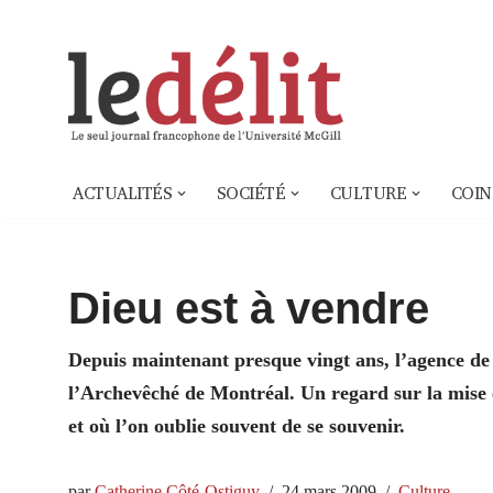
Aller
au
contenu
ACTUALITÉS
SOCIÉTÉ
CULTURE
COIN
Dieu est à vendre
Depuis maintenant presque vingt ans, l’agence de
l’Archevêché de Montréal. Un regard sur la mise 
et où l’on oublie souvent de se souvenir.
par
Catherine Côté-Ostiguy
24 mars 2009
Culture