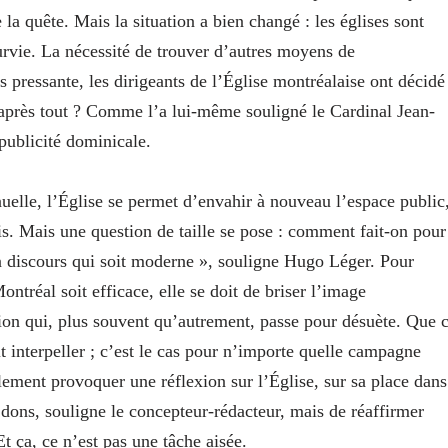
la quête. Mais la situation a bien changé : les églises sont
 survie. La nécessité de trouver d’autres moyens de
 pressante, les dirigeants de l’Église montréalaise ont décidé
, après tout ? Comme l’a lui-même souligné le Cardinal Jean-
publicité dominicale.
nuelle, l’Église se permet d’envahir à nouveau l’espace public
uis. Mais une question de taille se pose : comment fait-on pour
n discours qui soit moderne », souligne Hugo Léger. Pour
réal soit efficace, elle se doit de briser l’image
tution qui, plus souvent qu’autrement, passe pour désuète. Que 
it interpeller ; c’est le cas pour n’importe quelle campagne
galement provoquer une réflexion sur l’Église, sur sa place dans
es dons, souligne le concepteur-rédacteur, mais de réaffirmer
t ça, ce n’est pas une tâche aisée.