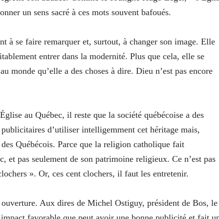
edonner un sens sacré à ces mots souvent bafoués.
t à se faire remarquer et, surtout, à changer son image. Elle
ritablement entrer dans la modernité. Plus que cela, elle se
 au monde qu’elle a des choses à dire. Dieu n’est pas encore
l’Église au Québec, il reste que la société québécoise a des
publicitaires d’utiliser intelligemment cet héritage mais,
 des Québécois. Parce que la religion catholique fait
c, et pas seulement de son patrimoine religieux. Ce n’est pas
ochers ». Or, ces cent clochers, il faut les entretenir.
e ouverture. Aux dires de Michel Ostiguy, président de Bos, le
’impact favorable que peut avoir une bonne publicité et fait u