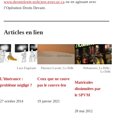
www​.deontologie​-policiere​.gouv​.qc​.ca
ou en agissant avec
l’Opération Droits Devant.
Articles en lien
Luce Engérant
Florence Lavoie | Le Délit
Webmestre, Le Délit |
Le Délit
L’itinérance :
Ceux que ne couve
Matricules
problème négligé ?
pas le couvre-feu
dissimulées par
le SPVM
27 octobre 2014
19 janvier 2021
28 mai 2012