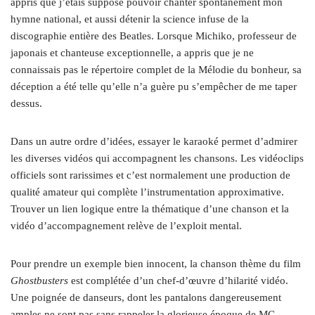
appris que j’étais supposé pouvoir chanter spontanément mon
hymne national, et aussi détenir la science infuse de la
discographie entière des Beatles. Lorsque Michiko, professeur de
japonais et chanteuse exceptionnelle, a appris que je ne
connaissais pas le répertoire complet de la Mélodie du bonheur, sa
déception a été telle qu’elle n’a guère pu s’empêcher de me taper
dessus.
Dans un autre ordre d’idées, essayer le karaoké permet d’admirer
les diverses vidéos qui accompagnent les chansons. Les vidéoclips
officiels sont rarissimes et c’est normalement une production de
qualité amateur qui complète l’instrumentation approximative.
Trouver un lien logique entre la thématique d’une chanson et la
vidéo d’accompagnement relève de l’exploit mental.
Pour prendre un exemple bien innocent, la chanson thème du film
Ghostbusters
est complétée d’un chef‑d’œuvre d’hilarité vidéo.
Une poignée de danseurs, dont les pantalons dangereusement
amples ne sont pas sans rappeler la glorieuse époque de MC