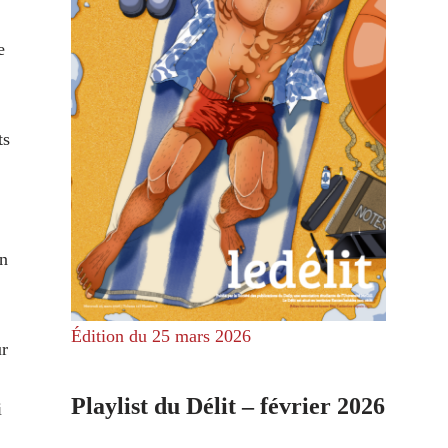
e
ts
on
Édition du 25 mars 2026
ur
Playlist du Délit – février 2026
i