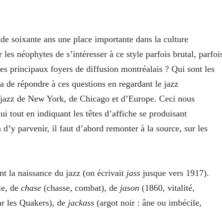
 de soixante ans une place importante dans la culture
 les néophytes de s’intéresser à ce style parfois brutal, parfoi
les principaux foyers de diffusion montréalais ? Qui sont les
ra de répondre à ces questions en regardant le jazz
le jazz de New York, de Chicago et d’Europe. Ceci nous
 tout en indiquant les têtes d’affiche se produisant
’y parvenir, il faut d’abord remonter à la source, sur les
t la naissance du jazz (on écrivait
jass
jusque vers 1917).
le, de
chase
(chasse, combat), de
jason
(1860, vitalité,
r les Quakers), de
jackass
(argot noir : âne ou imbécile,