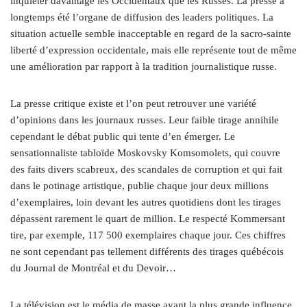
inquiéter davantage les Occidentaux que les Russes. La presse a
longtemps été l’organe de diffusion des leaders politiques. La
situation actuelle semble inacceptable en regard de la sacro-sainte
liberté d’expression occidentale, mais elle représente tout de même
une amélioration par rapport à la tradition journalistique russe.
La presse critique existe et l’on peut retrouver une variété
d’opinions dans les journaux russes. Leur faible tirage annihile
cependant le débat public qui tente d’en émerger. Le
sensationnaliste tabloïde Moskovsky Komsomolets, qui couvre
des faits divers scabreux, des scandales de corruption et qui fait
dans le potinage artistique, publie chaque jour deux millions
d’exemplaires, loin devant les autres quotidiens dont les tirages
dépassent rarement le quart de million. Le respecté Kommersant
tire, par exemple, 117 500 exemplaires chaque jour. Ces chiffres
ne sont cependant pas tellement différents des tirages québécois
du Journal de Montréal et du Devoir…
La télévision est le média de masse ayant la plus grande influence