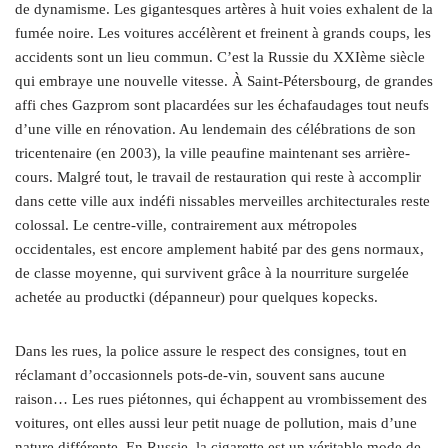
de dynamisme. Les gigantesques artères à huit voies exhalent de la
fumée noire. Les voitures accélèrent et freinent à grands coups, les
accidents sont un lieu commun. C’est la Russie du XXIème siècle
qui embraye une nouvelle vitesse. À Saint-Pétersbourg, de grandes
affi ches Gazprom sont placardées sur les échafaudages tout neufs
d’une ville en rénovation. Au lendemain des célébrations de son
tricentenaire (en 2003), la ville peaufine maintenant ses arrière-
cours. Malgré tout, le travail de restauration qui reste à accomplir
dans cette ville aux indéfi nissables merveilles architecturales reste
colossal. Le centre-ville, contrairement aux métropoles
occidentales, est encore amplement habité par des gens normaux,
de classe moyenne, qui survivent grâce à la nourriture surgelée
achetée au productki (dépanneur) pour quelques kopecks.
Dans les rues, la police assure le respect des consignes, tout en
réclamant d’occasionnels pots-de-vin, souvent sans aucune
raison… Les rues piétonnes, qui échappent au vrombissement des
voitures, ont elles aussi leur petit nuage de pollution, mais d’une
nature différente. En Russie, la cigarette est un véritable mode de