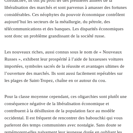
Gorbatchev, ils ont pu profi ter des premières années de la
libéralisation des marchés et sont parvenus à amasser des fortunes
considérables. Ces néophytes du pouvoir économique contrôlent
aujourd’hui les secteurs de la métallurgie, du pétrole, des
télécommunications et des banques. Les disparités économiques
sont donc un problème grandissant de la société russe.
Les nouveaux riches, aussi connus sous le nom de « Nouveaux
Russes », exhibent leur prospérité à l’aide de luxueuses voitures
importées, symboles sacrés de la réussite et avantages ultimes de
l’ouverture des marchés. Ils sont aussi facilement repérables sur
les plages de Saint-Tropez, chaîne en or autour du cou.
Pour la classe moyenne cependant, ces oligarchies sont plutôt une
conséquence négative de la libéralisation économique et
contribuent à la désillusion de la population face au modèle
occidental. Il est fréquent de rencontrer des babouchki qui vous
parleront des temps communistes avec nostalgie. Sans doute se
remémorent-elles naïvement leur jeunesse dorée en oubliant les