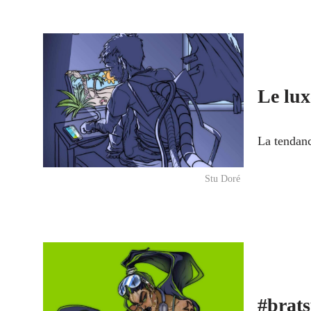
Le lux
La tendanc
Stu Doré
#brat