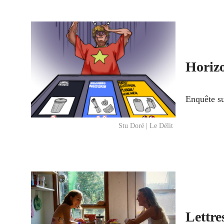
Horizo
Enquête su
Stu Doré | Le Délit
Lettre