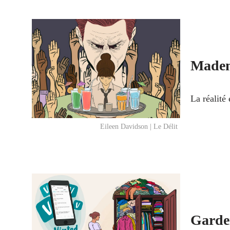
Mademo
La réalité
Eileen Davidson | Le Délit
Garder