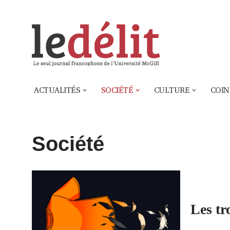
Aller
au
contenu
ACTUALITÉS
SOCIÉTÉ
CULTURE
COIN
Société
Les tr