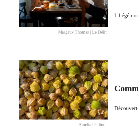
L’hégémoni
Margaux Thomas | Le Délit
Comme
Découvert
Amélia Oudinot