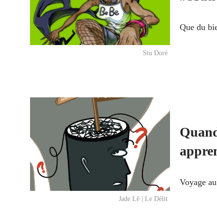
Que du bie
Stu Doré
Quand 
appre
Voyage au 
Jade Lê | Le Délit