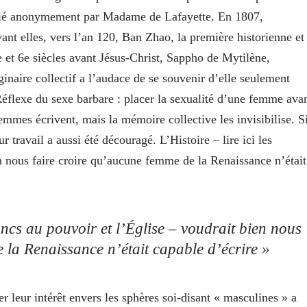
ié anonymement par Madame de Lafayette. En 1807,
ant elles, vers l’an 120, Ban Zhao, la première historienne et
7e et 6e siècles avant Jésus-Christ, Sappho de Mytilène,
ginaire collectif a l’audace de se souvenir d’elle seulement
éflexe du sexe barbare : placer la sexualité d’une femme ava
 femmes écrivent, mais la mémoire collective les invisibilise. S
r travail a aussi été découragé. L’Histoire – lire ici les
n nous faire croire qu’aucune femme de la Renaissance n’était
ancs au pouvoir et l’Église – voudrait bien nous
 la Renaissance n’était capable d’écrire »
r leur intérêt envers les sphères soi-disant « masculines » a