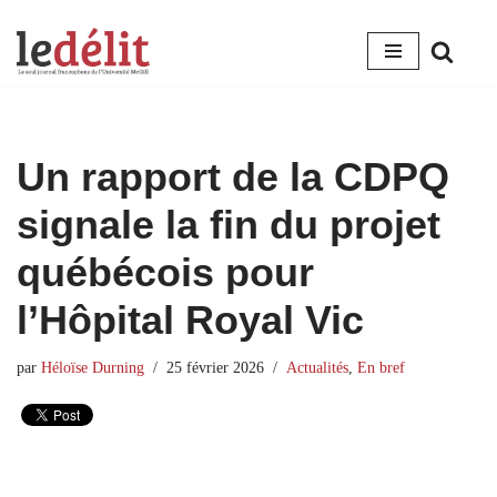
Aller
au
contenu
Un rapport de la CDPQ
signale la fin du projet
québécois pour
l’Hôpital Royal Vic
par
Héloïse Durning
25 février 2026
Actualités
,
En bref