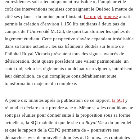
en résidences soit « techniquement réalisable », l’ampleur et le
coût des interventions requises contraignent le Québec à mettre de
côté ses plans – du moins pour l’instant.
Le projet proposé
aurait
permis la création d’environ 1 150 lits étudiants à deux pas du
campus de l’Université McGill, de quoi transformer les quêtes de
logement étudiant. Cette perspective s’avère cependant irréalisable
dans sa forme actuelle : les six bâtiments étudiés sur le site de
l’hôpital Royal Victoria présentent tous des signes avancés de
détérioration, dont quatre possèdent une valeur patrimoniale, un
statut qui, selon les règlements municipaux en vigueur, interdisent
leur démolition, ce qui complique considérablement toute
transformation majeure du complexe.
À peine dix minutes après la publication de ce rapport,
la SQI
y
répond et déclare en « prendre acte ». Même si « les conditions ne
sont pas réunies pour donner suite à la proposition sous sa forme
actuelle », la SQI maintient que le site du
Royal Vic
a du potentiel
et que le rapport de la CDPQ permettra de « poursuivre ses
démarches avec de nouvelles données ». De plus, les contraintes