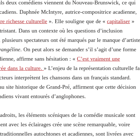
e seuls deux comédiens viennent du Nouveau-Brunswick, ce qui
s acadiens. Daphnée McIntyre, autrice-compositrice acadienne,
re richesse culturelle
». Elle souligne que de «
capitaliser
»
ttristant. Dans un contexte où les questions d’inclusion
, plusieurs spectateurs ont été marqués par le manque d’artist
vangéline
. On peut alors se demander s’il s’agit d’une forme
dienne, affirme sans hésitation : «
C’est vraiment une
rée dans la culture.
» L’enjeu de la représentation culturelle fa
cteurs interprètent les chansons dans un français standard.
 au site historique de Grand-Pré, affirment que cette décision
diens vivant entourés d’anglophones.
adroits, les éléments scéniques de la comédie musicale sont
ment avec les éclairages crée une scène remarquable, voire
raditionnelles autochtones et acadiennes, sont livrées avec