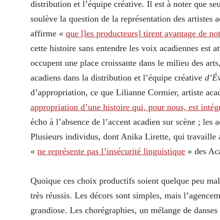
distribution et l’équipe créative. Il est à noter qu
soulève la question de la représentation des artiste
affirme «
que [les producteurs] tirent avantage de not
cette histoire sans entendre les voix acadiennes est a
occupent une place croissante dans le milieu des arts
acadiens dans la distribution et l’équipe créative
d’É
d’appropriation, ce que Lilianne Cormier, artiste aca
appropriation d’une histoire qui, pour nous, est intég
écho à l’absence de l’accent acadien sur scène ; les a
Plusieurs individus, dont Anika Lirette, qui travaille
«
ne représente pas l’insécurité linguistique
» des Aca
Quoique ces choix productifs soient quelque peu mal
très réussis. Les décors sont simples, mais l’agence
grandiose. Les chorégraphies, un mélange de danses t