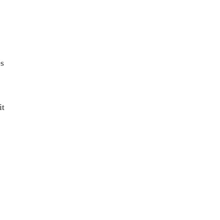
es
it