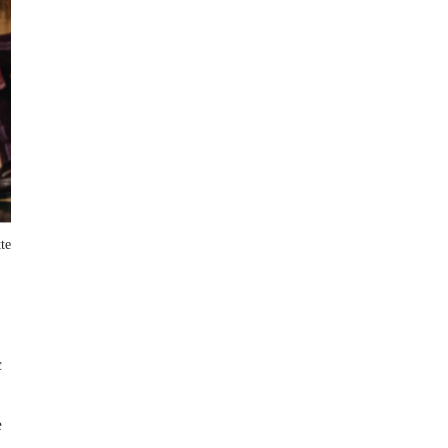
te
c
e