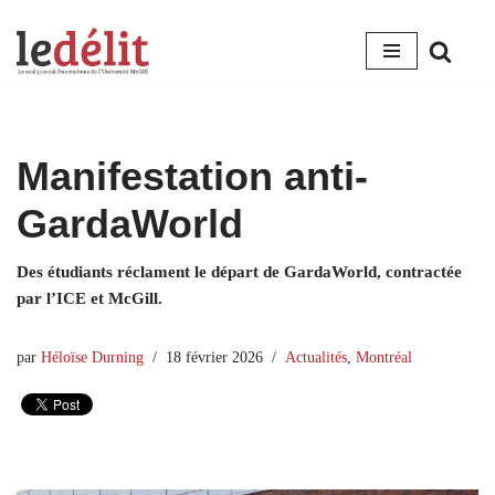
Aller
au
contenu
Manifestation anti-
GardaWorld
Des étudiants réclament le départ de GardaWorld, contractée
par l’ICE et McGill.
par
Héloïse Durning
18 février 2026
Actualités
,
Montréal