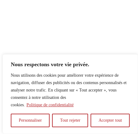
Nous respectons votre vie privée.
Nous utilisons des cookies pour améliorer votre expérience de
navigation, diffuser des publicités ou des contenus personnalisés et
analyser notre trafic. En cliquant sur « Tout accepter », vous
consentez à notre utilisation des
cookies.
Politique de confidentialité
À propos
Principes
Contribuer
Publicité
Personnaliser
Tout rejeter
Accepter tout
Confidentialité
DPS – SPD
McGill Daily
Auteur.e.s
Archives
Contact