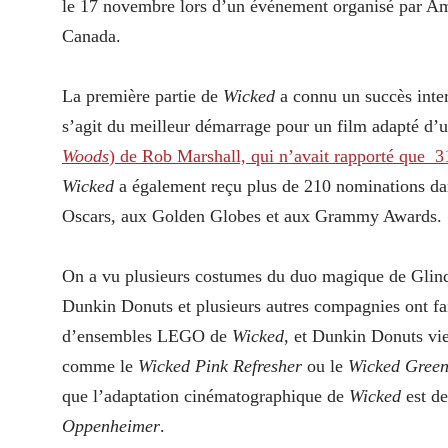
le 17 novembre lors d’un événement organisé par Ama
Canada.
La première partie de
Wicked
a connu un succès inte
s’agit du meilleur démarrage pour un film adapté d
Woods
) de Rob Marshall, qui n’avait rapporté que 3
Wicked
a également reçu plus de 210 nominations d
Oscars, aux Golden Globes et aux Grammy Awards.
On a vu plusieurs costumes du duo magique de Glind
Dunkin Donuts et plusieurs autres compagnies ont fait
d’ensembles LEGO de
Wicked
, et Dunkin Donuts vie
comme le
Wicked Pink Refresher
ou le
Wicked Gree
que l’adaptation cinématographique de
Wicked
est d
Oppenheimer
.