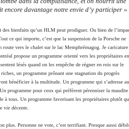
 tombe dans la complaisance, et on nourrit une
it encore davantage notre envie d’y participer »
t des bienfaits qu’un HLM peut prodiguer. Ou bien de l’impa
 Tout ce qui importe, c’est que la suspension de la Porsche ne
 en route vers le chalet sur le lac Memphrémagog. Je caricature
ntréal propose un programme orienté vers les propriétaires e
 sentent lésés quand on les empêche de régner en rois sur le
s riches, un programme prônant une stagnation du progrès
rront bénéficier à la multitude. Un programme qui s’adresse a
e. Un programme pour ceux qui préfèrent pérenniser la maudite
ble à tous. Un programme favorisant les propriétaires plutôt q
e vie décente.
on plus. Personne ne vote, c’est terrifiant. Presque aussi débil