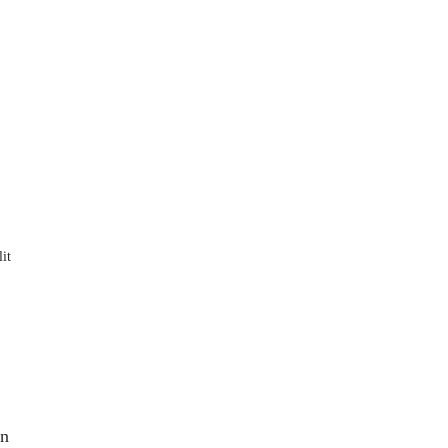
it
on