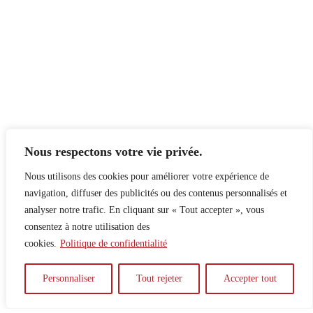
Nous respectons votre vie privée.
Nous utilisons des cookies pour améliorer votre expérience de
navigation, diffuser des publicités ou des contenus personnalisés et
analyser notre trafic. En cliquant sur « Tout accepter », vous
consentez à notre utilisation des
cookies.
Politique de confidentialité
À propos
Principes
Contribuer
Publicité
Personnaliser
Tout rejeter
Accepter tout
Confidentialité
DPS – SPD
McGill Daily
Auteur.e.s
Archives
Contact