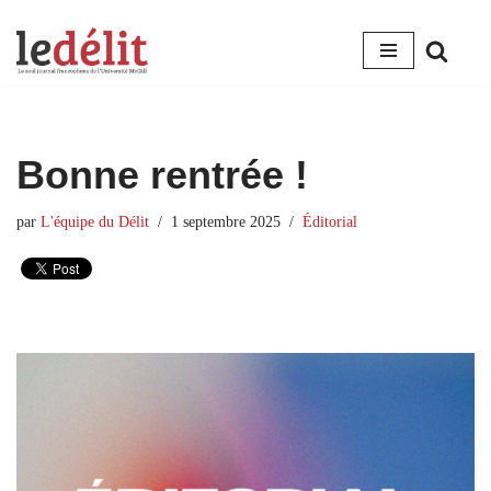
Aller
au
contenu
Bonne rentrée !
par
L'équipe du Délit
1 septembre 2025
Éditorial