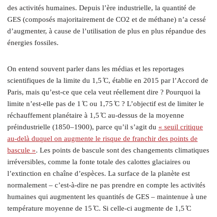
des activités humaines. Depuis l’ère industrielle, la quantité de
GES (composés majoritairement de CO2 et de méthane) n’a cessé
d’augmenter, à cause de l’utilisation de plus en plus répandue des
énergies fossiles.
On entend souvent parler dans les médias et les reportages
scientifiques de la limite du 1,5 ̊C, établie en 2015 par l’Accord de
Paris, mais qu’est-ce que cela veut réellement dire ? Pourquoi la
limite n’est-elle pas de 1 ̊C ou 1,75 ̊C ? L’objectif est de limiter le
réchauffement planétaire à 1,5 ̊C au-dessus de la moyenne
préindustrielle (1850–1900), parce qu’il s’agit du
« seuil critique
au-delà duquel on augmente le risque de franchir des points de
bascule »
. Les points de bascule sont des changements climatiques
irréversibles, comme la fonte totale des calottes glaciaires ou
l’extinction en chaîne d’espèces. La surface de la planète est
normalement – c’est-à-dire ne pas prendre en compte les activités
humaines qui augmentent les quantités de GES – maintenue à une
température moyenne de 15 ̊C. Si celle-ci augmente de 1,5 ̊C