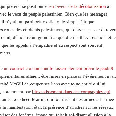
 qui prétend se positionner
en faveur de la décolonisation
au
avec le vécu du peuple palestinien. Bien que les messages
n’y ait un parti pris explicite, le simple fait que
s roues des étudiants palestiniens, qui doivent passer à traver
 en deuil, démontre un grand manque d’empathie. Les mots et le
ir que les appels à l’empathie et au respect sont souvent
niens.
oyé
un courriel condamnant le rassemblement prévu le jeudi 9
plémentaires allaient être mises en place si l’événement avait
ité McGill de couper ses liens avec toute entité qui lui
ns, notamment par
l’investissement dans des compagnies qui
an et Lockheed Martin, qui fournissent des armes à l’armée
 la manifestation était la présence d’affiches sur les réseaux
iser des fenêtres, image qui faisait soi-disant allusion à la