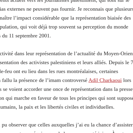
ents actuels vers les journalistes palestiniens, qui sont sur le
as externes ne peuvent pas fournir. Je reconnais que plusieur
naître l’impact considérable que la représentation biaisée des
opulation, qui voit déjà trop souvent sa perception du monde
s du 11 septembre 2001.
ivité dans leur représentation de l’actualité du Moyen-Orien
ntation des activistes palestiniens et leurs alliés. Depuis le 
e-feu ont eu lieu dans les rues montréalaises, certaines
ra fallu la présence de l’imam controversé
Adil Charkaoui
lors
 se voient accorder une once de représentation dans la presse
ion qui marche en faveur de tous les principes qui sont suppos
ains, la paix et les libertés civiles et individuelles.
i pu observer que celles auxquelles j’ai eu la chance d’assister