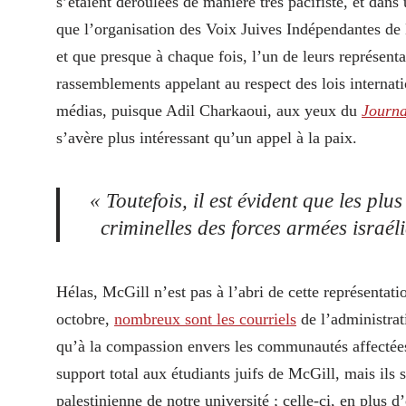
s’étaient déroulées de manière très pacifiste, et da
que l’organisation des Voix Juives Indépendantes de
et que presque à chaque fois, l’un de leurs représent
rassemblements appelant au respect des lois internati
médias, puisque Adil Charkaoui, aux yeux du
Journa
s’avère plus intéressant qu’un appel à la paix.
« Toutefois, il est évident que les pl
criminelles des forces armées israél
Hélas, McGill n’est pas à l’abri de cette représentati
octobre,
nombreux sont les courriels
de l’administrati
qu’à la compassion envers les communautés affectées p
support total aux étudiants juifs de McGill, mais il
palestinienne de notre université ; celle-ci, en plus d’