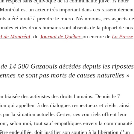
ns un respect sans équivoque de la communauté juive. À noter
 Montréal est un acteur très important dans ces rassemblement
ants a été invité à prendre le micro. Néanmoins, ces aspects de
onales et des droits humains sont absents de la plupart de nos
l de Montréal
, du
J
ournal de Québec
ou encore de
La Presse
us de 14 500 Gazaouis décédés depuis les ripostes
iennes ne sont pas morts de causes naturelles »
on biaisée des activistes des droits humains. Depuis le 7
on qui appellent à des dialogues respectueux et civils, ainsi
ar la situation actuelle. Certes, ces courriels offrent leur
s sont, selon moi, tout sauf empathiques envers la communauté
être endeuillée, doit justifier son soutien à la libération d’un