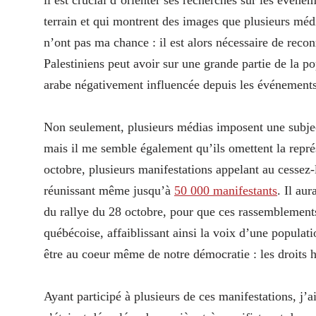
il est crucial d’orienter ses recherches sur les événem
terrain et qui montrent des images que plusieurs médi
n’ont pas ma chance : il est alors nécessaire de recon
Palestiniens peut avoir sur une grande partie de la p
arabe négativement influencée depuis les événement
Non seulement, plusieurs médias imposent une subject
mais il me semble également qu’ils omettent la représe
octobre, plusieurs manifestations appelant au cessez-l
réunissant même jusqu’à
50 000 manifestants
. Il au
du rallye du 28 octobre, pour que ces rassemblements
québécoise, affaiblissant ainsi la voix d’une populat
être au coeur même de notre démocratie : les droits hum
Ayant participé à plusieurs de ces manifestations, j’a