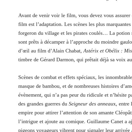
Avant de venir voir le film, vous devez vous assurer
film est l’adaptation. Les scènes les plus marquantes y
forgeron du village et les pirates coulés… La potion 
sont prêts à décamper à l’approche du moindre gauloi
d’œil au film d’Alain Chabat,
Astérix et Obélix : Mi
timbre de Gérard Darmon, qui prêtait déjà sa voix au 
Scènes de combat et effets spéciaux, les innombrab
masque de bambou, et de nombreuses histoires d’amour,
évènement, qui n’a pas peur du ridicule et n’hésite pa
des grandes guerres du
Seigneur des anneau
x, entre
empire pour attirer l’attention de son amante Cléopâtr
l’intrigue et ajoute au comique. Guillaume Canet a aj
pigeons voyageurs vibrent pour signaler leur arrivée