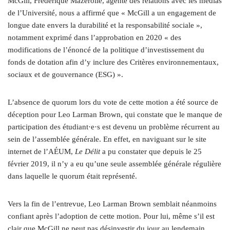
McGill, Frédérique Mazerolle, agente des relations avec les médias
de l’Université, nous a affirmé que « McGill a un engagement de
longue date envers la durabilité et la responsabilité sociale »,
notamment exprimé dans l’approbation en 2020 « des
modifications de l’énoncé de la politique d’investissement du
fonds de dotation afin d’y inclure des Critères environnementaux,
sociaux et de gouvernance (ESG) ».
L’absence de quorum lors du vote de cette motion a été source de
déception pour Leo Larman Brown, qui constate que le manque de
participation des étudiant·e·s est devenu un problème récurrent au
sein de l’assemblée générale. En effet, en naviguant sur le site
internet de l’AÉUM,
Le Délit
a pu constater que depuis le 25
février 2019, il n’y a eu qu’une seule assemblée générale régulière
dans laquelle le quorum était représenté.
Vers la fin de l’entrevue, Leo Larman Brown semblait néanmoins
confiant après l’adoption de cette motion. Pour lui, même s’il est
clair que McGill ne peut pas désinvestir du jour au lendemain,