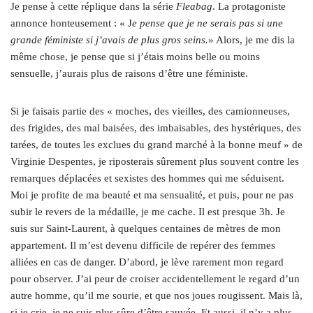
Je pense à cette réplique dans la série
Fleabag
. La protagoniste
annonce honteusement : « J
e pense que je ne serais pas si une
grande féministe si j’avais de plus gros seins.
» Alors, je me dis la
même chose, je pense que si j’étais moins belle ou moins
sensuelle, j’aurais plus de raisons d’être une féministe.
Si je faisais partie des « moches, des vieilles, des camionneuses,
des frigides, des mal baisées, des imbaisables, des hystériques, des
tarées, de toutes les exclues du grand marché à la bonne meuf » de
Virginie Despentes, je riposterais sûrement plus souvent contre les
remarques déplacées et sexistes des hommes qui me séduisent.
Moi je profite de ma beauté et ma sensualité, et puis, pour ne pas
subir le revers de la médaille, je me cache. Il est presque 3h. Je
suis sur Saint-Laurent, à quelques centaines de mètres de mon
appartement. Il m’est devenu difficile de repérer des femmes
alliées en cas de danger. D’abord, je lève rarement mon regard
pour observer. J’ai peur de croiser accidentellement le regard d’un
autre homme, qu’il me sourie, et que nos joues rougissent. Mais là,
si je crie, je ne suis plus sûre d’être sauvée. Et aussi, il n’y a plus