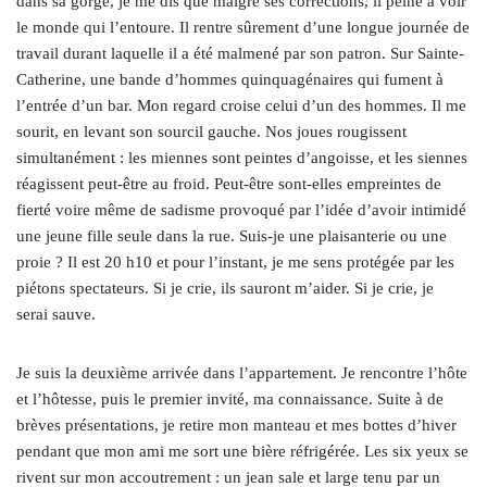
dans sa gorge, je me dis que malgré ses corrections, il peine à voir
le monde qui l’entoure. Il rentre sûrement d’une longue journée de
travail durant laquelle il a été malmené par son patron. Sur Sainte-
Catherine, une bande d’hommes quinquagénaires qui fument à
l’entrée d’un bar. Mon regard croise celui d’un des hommes. Il me
sourit, en levant son sourcil gauche. Nos joues rougissent
simultanément : les miennes sont peintes d’angoisse, et les siennes
réagissent peut-être au froid. Peut-être sont-elles empreintes de
fierté voire même de sadisme provoqué par l’idée d’avoir intimidé
une jeune fille seule dans la rue. Suis-je une plaisanterie ou une
proie ? Il est 20 h10 et pour l’instant, je me sens protégée par les
piétons spectateurs. Si je crie, ils sauront m’aider. Si je crie, je
serai sauve.
Je suis la deuxième arrivée dans l’appartement. Je rencontre l’hôte
et l’hôtesse, puis le premier invité, ma connaissance. Suite à de
brèves présentations, je retire mon manteau et mes bottes d’hiver
pendant que mon ami me sort une bière réfrigérée. Les six yeux se
rivent sur mon accoutrement : un jean sale et large tenu par un