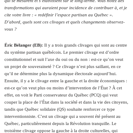
qui se mesurent et s’établissent sur le long-terme. Vous notez des
transformations qui auraient pour incidence de contribuer à, et je
cite votre livre : « redéfinir l’espace partisan au Québec ».
D’abord, quels sont ces clivages et quels changements observez-
vous ?
Éric Bélanger (EB):
Il y a trois grands clivages qui sont au centre
du système partisan québécois. Le premier clivage est d’ordre
constitutionnel et suit l’axe du oui ou du non : est-ce qu’on veut
un projet de souveraineté ? Ce clivage n’est plus saillant, en ce
qu’il ne détermine plus la dynamique électorale aujourd’hui.
Ensuite, il y a le clivage entre la gauche et la droite économiques :
est-ce qu’on veut plus ou moins d’intervention de l’État ? À cet
effet, on voit le Parti conservateur du Québec (PCQ) qui veut
couper la place de l’État dans la société et dans la vie des citoyens,
tandis que Québec solidaire (QS) souhaite renforcer ce type
interventionniste. C’est un clivage qui a souvent été présent au
Québec, particulièrement depuis la Révolution tranquille. Le
troisième clivage oppose la gauche à la droite culturelles, qui