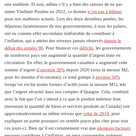
une endémie. Et non, même s’il y a bien des raisons de ne pas
aimer Vladimir Poutine en 2022, ce dernier
n’est pas à blâmer
pour nos malheurs actuels. Lors des deux dernières années, les
dépenses faramineuses de nos gouvernements, à tous les paliers,
ont eu comme effet secondaire indésirable de contribuer à
l’inflation, qui a atteint des niveaux jamais observés
depuis le
début des années 90
. Pour financer ces
déficits
, les gouvernements
de nombreux pays ont augmenté la quantité d’argent mise en
circulation. En effet, le gouvernement canadien a augmenté cette
somme d’argent
d’environ 30%
depuis 2020 (sous la mesure M2,
pour les mordus d’économie); ce total grimpe à
environ 50%
lorsqu’on exclut toutes formes d’actifs (sous la mesure M1), tels
que l’argent sécurisé dans nos comptes d’épargne. Cela, combiné
avec le fait que l’on s’attend à ce que le produit intérieur brut
(mesurant la quantité de biens et services produits au Canada) soit
approximativement au même niveau que
celui de 2019
, peut
expliquer en partie pourquoi on semble payer plus cher pour tout
ces jours-ci. Bien qu’il est certainement vrai que
plusieurs facteurs
peuvent contribuer à l’inflation, on peut comprendre aisément