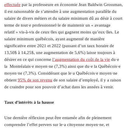
effectuée
par la professeure en économie Jean Baldwin Grossman,
il est raisonnable de s’attendre à une augmentation parallèle du
salaire de divers métiers et du salaire minimum dû au désir à court
terme de tout·e professionnel·le de maintenir un « avantage
relatif » vis-à-vis de ceux·lles qui gagnent moins qu’eux·lles. Le
salaire minimum québécois, ayant augmenté de manière
significative entre 2021 et 2022 (passant d’un taux horaire de
13,50$ à 14,25$, une augmentation de 5,6%) laisse toujours à
désirer en ce qui concerne
l’augmentation du coût de la vie
du·e
la Montréalais·e moyen·ne (7,3%) ainsi que du·e la Québécois·e
moyen·ne (7,3%). Considérant que le·a Québécois·e moyen·ne
obtient
95% de son revenu
de son salaire d’employé, il y a raison
de craindre pour son pouvoir d’achat dans les années à venir.
Taux d’intérêts à la hausse
Une dernière réflexion peut être entamée afin de pleinement
comprendre l’effet pervers sur le·a citoyenne moyen·ne, et