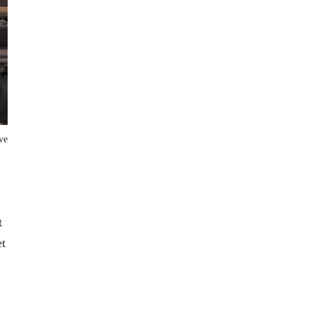
ve
t
et