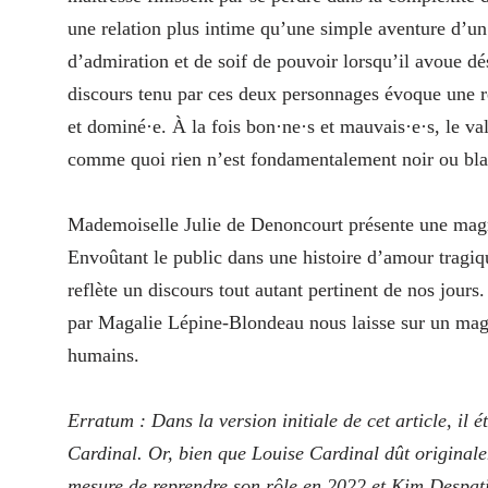
une relation plus intime qu’une simple aventure d’un 
d’admiration et de soif de pouvoir lorsqu’il avoue d
discours tenu par ces deux personnages évoque une rel
et dominé·e. À la fois bon·ne·s et mauvais·e·s, le va
comme quoi rien n’est fondamentalement noir ou bla
Mademoiselle Julie de Denoncourt présente une magn
Envoûtant le public dans une histoire d’amour tragique
reflète un discours tout autant pertinent de nos jours.
par Magalie Lépine-Blondeau nous laisse sur un magn
humains.
Erratum : Dans la version initiale de cet article, il ét
Cardinal. Or, bien que Louise Cardinal dût originale
mesure de reprendre son rôle en 2022 et Kim Despatis 