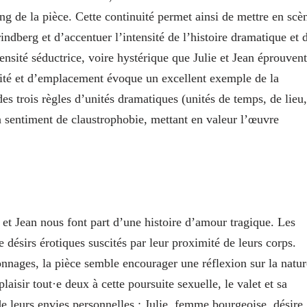
ng de la pièce. Cette continuité permet ainsi de mettre en scè
indberg et d’accentuer l’intensité de l’histoire dramatique et 
ntensité séductrice, voire hystérique que Julie et Jean éprouvent
lité et d’emplacement évoque un excellent exemple de la
des trois règles d’unités dramatiques (unités de temps, de lieu,
un sentiment de claustrophobie, mettant en valeur l’œuvre
e et Jean nous font part d’une histoire d’amour tragique. Les
e désirs érotiques suscités par leur proximité de leurs corps.
onnages, la pièce semble encourager une réflexion sur la natur
isir tout·e deux à cette poursuite sexuelle, le valet et sa
de leurs envies personnelles ; Julie, femme bourgeoise, désire