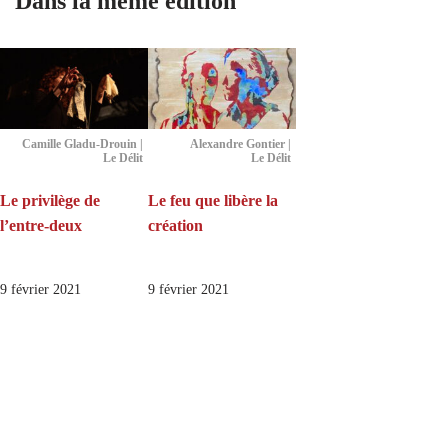
Dans la même édition
Camille Gladu-Drouin |
Alexandre Gontier |
Le Délit
Le Délit
Le privilège de
Le feu que libère la
l’entre-deux
création
9 février 2021
9 février 2021