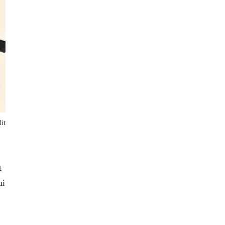
it
t
ui