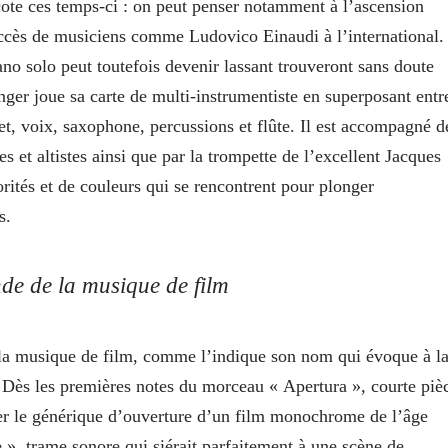
cote ces temps-ci : on peut penser notamment à l’ascension
ccès de musiciens comme Ludovico Einaudi à l’international.
ano solo peut toutefois devenir lassant trouveront sans doute
ger joue sa carte de multi-instrumentiste en superposant entr
flet, voix, saxophone, percussions et flûte. Il est accompagné d
s et altistes ainsi que par la trompette de l’excellent Jacques
rités et de couleurs qui se rencontrent pour plonger
s.
e de la musique de film
 musique de film, comme l’indique son nom qui évoque à l
Dès les premières notes du morceau « Apertura »
,
courte piè
ter le générique d’ouverture d’un film monochrome de l’âge
e », trame sonore qui siérait parfaitement à une scène de