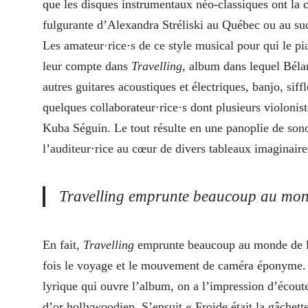
que les disques instrumentaux néo-classiques ont la 
fulgurante d’Alexandra Stréliski au Québec ou au su
Les amateur·rice·s de ce style musical pour qui le pi
leur compte dans
Travelling
, album dans lequel Bélan
autres guitares acoustiques et électriques, banjo, sif
quelques collaborateur·rice·s dont plusieurs violoniste
Kuba Séguin. Le tout résulte en une panoplie de sono
l’auditeur·rice au cœur de divers tableaux imaginaire
Travelling
emprunte beaucoup au mond
En fait,
Travelling
emprunte beaucoup au monde de la
fois le voyage et le mouvement de caméra éponyme. 
lyrique qui ouvre l’album, on a l’impression d’écou
d’or hollywoodien. S’ensuit « Froide était la gâchett