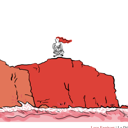
Luce Engérant
| Le Dél