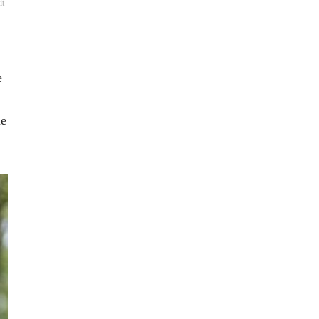
it
e
me