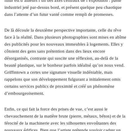
futur est d’ailleurs l’un des axes centraux de l’exposition : passé
industriel jeté par-dessus bord, et présent quelque peu chaotique
dans l’attente d’un futur vanté comme rempli de promesses.
De là découle la deuxième perspective importante, celle du rêve
face à la réalité. Dans plusieurs photographies sont mises en abîme
des publicités pour les nouveaux immeubles à logements. Elles y
côtoient des gens sans prétention dans des lieux encore
désorganisés, contraste qui suscite une réflexion, au-delà de la
beauté plastique, sur le bonheur parfois idéalisé qu’on nous vend.
Griffintown a certes une signature visuelle indéniable, mais
rappelons que son développement fulgurant a initialement omis
certains services publics de proximité et créé un phénomène
d’embourgeoisement.
Enfin, ce qui fait la force des prises de vue, c’est aussi le
chevauchement de la matière brute (pierre, métaux, béton) et de la
férocité de la machinerie avec les silhouettes envoûtantes des
nouveaux édifices. Bien que l’artiste prétende
vouloir cadrer un