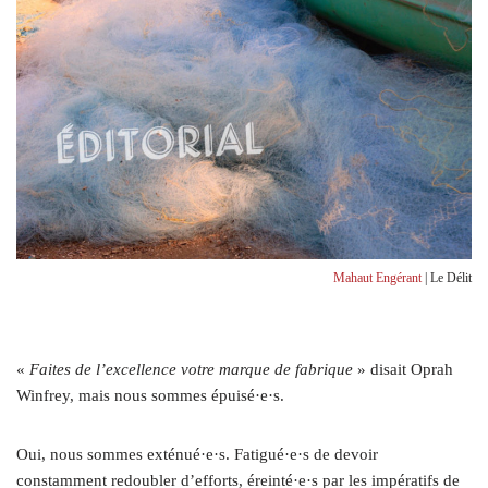
Mahaut Engérant
| Le Délit
«
F
aites de l’excellence votre marque de fabrique
» disait Oprah
Winfrey, mais nous sommes épuisé·e·s.
Oui, nous sommes exténué·e·s. Fatigué·e·s de devoir
constamment redoubler d’efforts, éreinté·e·s par les impératifs de