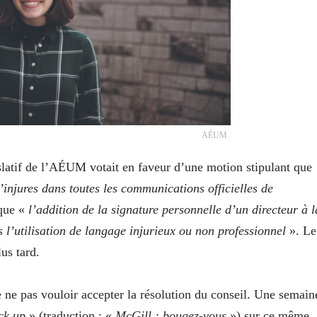
AÉUM
gislatif de l’AÉUM votait en faveur d’une motion stipulant que
’injures dans toutes les communications officielles de
 que «
l’addition de la signature personnelle d’un directeur à l
l’utilisation de langage injurieux ou non professionnel
». Le
us tard.
 ne pas vouloir accepter la résolution du conseil. Une semain
ck up
» (traduction : «
McGill : bougez-vous
») sur ce même