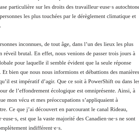
 particulière sur les droits des travailleur·euse·s autochton
personnes les plus touchées par le dérèglement climatique et
e.
sonnes inconnues, de tout âge, dans l’un des lieux les plus
n réveil brutal. En effet, nous venions de passer trois jours à
lobale pour laquelle il semble évident que la seule réponse
e. Et bien que nous nous informions et débattions des manière
 qu’il est impératif d’agir. Que ce soit à PowerShift ou dans le
tour de l’effondrement écologique est omniprésente. Ainsi, à
ru que mon vécu et mes préoccupations s’appliquaient à
utre. Ce que j’ai découvert en parcourant le canal Rideau,
r·euse·s, est que la vaste majorité des Canadien·ne·s ne sont
omplètement indifférent·e·s.