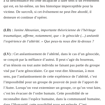
à sa descendance est cette incapacité à faire sens d’un événement
qui est, en lui-même, un lieu historique imperceptible pour la
victime. De surcroît, si cet événement ne peut être abordé, il
demeure et continue d’opérer.
(LD) :
Janine Altounian, importante théoricienne de l’héritage
traumatique, affirme, notamment, que « le génocide (…) anéantit
l’expérience de l’altérité. » Que peux-tu nous dire là-dessus ?
(LV) :
Cet anéantissement de l’altérité, dans le cas d’un génocide,
se conçoit par la méfiance d’autrui. Il peut s’agir du bourreau,
d’un témoin ou tout autre individu ne faisant pas partie du groupe
visé par l’acte génocidaire. Ce que veut dire Altounian, à mon
sens, par l’anéantissement de cette expérience de l’altérité, c’est
l’impossibilité pour un groupe de pouvoir de jouir de l’apport de
l’Autre. Lorsqu’on veut exterminer un groupe, ce qu’on veut faire,
c’est les évacuer de l’ordre humain. Cette possibilité de se
reconnaître dans l’espèce humaine, dans la communauté humaine,
dans l’Humanité, cette possibilité nous est enlevée. C’est