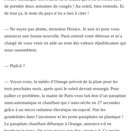
de prendre deux semaines de congés ! Au soleil, bien entendu. Et
de tout ça, le reste du pays n’en a rien à cirer !
— Ne soyez pas abattu, monsieur Horace. Je suis ici pour vous
annoncer une bonne nouvelle. Paris entend votre détresse et m’a
chargé de vous venir en aide au nom des valeurs républicaines qui
nous rassemblent.
— Plaît-il ?
— Voyez-vous, la météo d’Orange prévoit de la pluie pour les
trois prochains mois, après quoi le soleil devrait ressurgir. Pour
pallier ce problème, la mairie de Paris vous fait don d’un parapluie
semi-automatique et chauffant qui s’auto-sèche en 27 secondes
grâce à un micro radiateur électrique incorporé. Fini les
gouttelettes dans l’ascenseur et les porte-parapluies en plastique !
Le parapluie chauffant débarque à Orange, annonce-t-il en
bombant le torse. On n’en est pas peu fier, ajoute-t-il. Ce projet