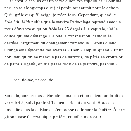
— Si c’est le cas, ils ont un sacré culot, ces fripouilles ! Pour ma
part, ça fait longtemps que j’ai perdu tout attrait pour le dehors.
Qu’il grêle ou qu’il neige, je m’en fous. Cependant, quand le
Soleil du Midi
publie que le service Paris-plage reprend avec un
mois d’avance et qu’on frôle les 25 degrés à la capitale, j’ai le
coude qui me démange. Ça pue la conspiration, camouflée
derrière l’argument du changement climatique. Depuis quand
Orange est l’épicentre des averses ? Hein ? Depuis quand ? Enfin
bon, tant qu’on ne manque pas de haricots, de pâtés en croûte ou
de pains surgelés, on n’a pas le droit de se plaindre, pas vrai ?
— …tac, tic-tac, tic-tac, tic…
Soudain, une secousse ébranle la maison et on entend un bruit de
verre brisé, suivi par le sifflement strident du vent. Horace se
précipite dans la cuisine et s’empresse de fermer la fenêtre. À terre
git son vase de céramique préféré, en mille morceaux.