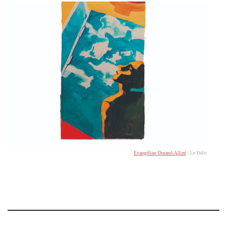
Evangéline Durand-Allizé
| Le Délit