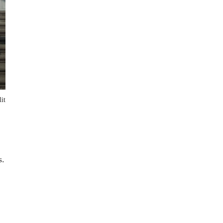
it
s.