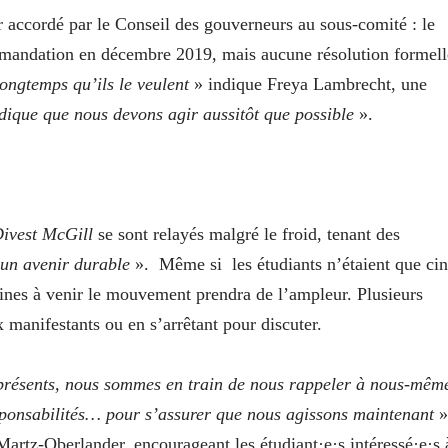
ier accordé par le Conseil des gouverneurs au sous-comité : le
mmandation en décembre 2019, mais aucune résolution formell
ongtemps qu’ils le veulent
» indique Freya Lambrecht, une
ndique que nous devons agir aussitôt que possible
».
ivest
McGill
se sont relayés malgré le froid, tenant des
 un avenir durable
».
Même si
les étudiants n’étaient que ci
maines à venir le mouvement prendra de l’ampleur. Plusieurs
x manifestants ou en s’arrêtant pour discuter.
 présents, nous sommes en train de nous rappeler à nous-mêm
sponsabilités… pour s’assurer que nous agissons maintenant
»
 Martz-Oberlander, encourageant les étudiant·e·s intéressé·e·s 