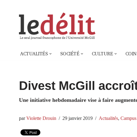
Aller
au
contenu
ACTUALITÉS
SOCIÉTÉ
CULTURE
COIN
Divest McGill accroî
Une initiative hebdomadaire vise à faire augmenter
par
Violette Drouin
29 janvier 2019
Actualités
,
Campus