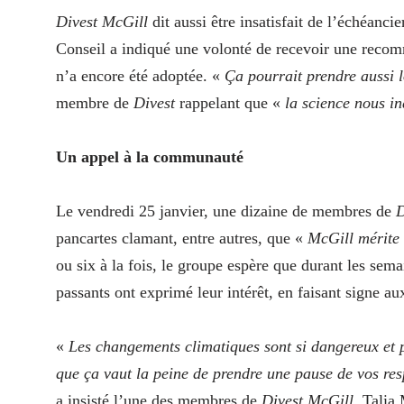
Divest McGill
dit aussi être insatisfait de l’échéanc
Conseil a indiqué une volonté de recevoir une reco
n’a encore été adoptée. «
Ça pourrait prendre aussi l
membre de
Divest
rappelant que «
la science nous i
Un appel à la communauté
Le vendredi 25 janvier, une dizaine de membres de
D
pancartes clamant, entre autres, que «
McGill mérite
ou six à la fois, le groupe espère que durant les se
passants ont exprimé leur intérêt, en faisant signe au
«
Les changements climatiques sont si dangereux et
que ça vaut la peine de prendre une pause de vos re
a insisté l’une des membres de
Divest McGill
, Talia