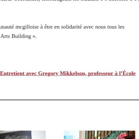
uté mcgilloise à être en solidarité avec nous tous les
 Arts Building ».
? Entretient avec Gregory Mikkelson, professeur à l’École