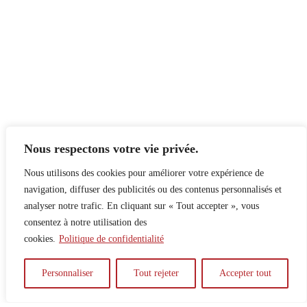
Nous respectons votre vie privée.
Nous utilisons des cookies pour améliorer votre expérience de
navigation, diffuser des publicités ou des contenus personnalisés et
analyser notre trafic. En cliquant sur « Tout accepter », vous
consentez à notre utilisation des
cookies.
Politique de confidentialité
À propos
Principes
Contribuer
Publicité
Personnaliser
Tout rejeter
Accepter tout
Confidentialité
DPS – SPD
McGill Daily
Auteur.e.s
Archives
Contact