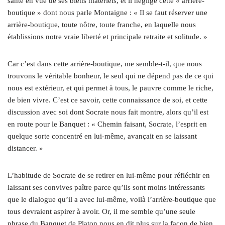
santé en vue de ses biens matériels, et il néglige cette « arrière-
boutique » dont nous parle Montaigne : « Il se faut réserver une
arrière-boutique, toute nôtre, toute franche, en laquelle nous
établissions notre vraie liberté et principale retraite et solitude. »
Car c’est dans cette arrière-boutique, me semble-t-il, que nous
trouvons le véritable bonheur, le seul qui ne dépend pas de ce qui
nous est extérieur, et qui permet à tous, le pauvre comme le riche,
de bien vivre. C’est ce savoir, cette connaissance de soi, et cette
discussion avec soi dont Socrate nous fait montre, alors qu’il est
en route pour le Banquet : « Chemin faisant, Socrate, l’esprit en
quelque sorte concentré en lui-même, avançait en se laissant
distancer. »
L’habitude de Socrate de se retirer en lui-même pour réfléchir en
laissant ses convives paître parce qu’ils sont moins intéressants
que le dialogue qu’il a avec lui-même, voilà l’arrière-boutique que
tous devraient aspirer à avoir. Or, il me semble qu’une seule
phrase du Banquet de Platon nous en dit plus sur la façon de bien