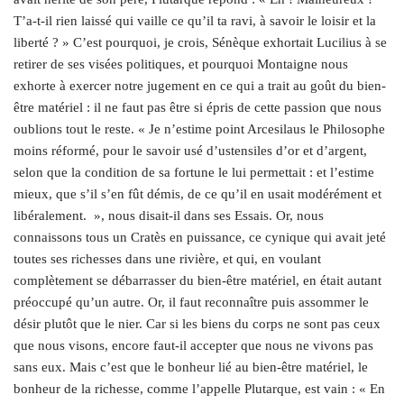
T’a‑t-il rien laissé qui vaille ce qu’il ta ravi, à savoir le loisir et la
liberté ? » C’est pourquoi, je crois, Sénèque exhortait Lucilius à se
retirer de ses visées politiques, et pourquoi Montaigne nous
exhorte à exercer notre jugement en ce qui a trait au goût du bien-
être matériel : il ne faut pas être si épris de cette passion que nous
oublions tout le reste. « Je n’estime point Arcesilaus le Philosophe
moins réformé, pour le savoir usé d’ustensiles d’or et d’argent,
selon que la condition de sa fortune le lui permettait : et l’estime
mieux, que s’il s’en fût démis, de ce qu’il en usait modérément et
libéralement. », nous disait-il dans ses Essais. Or, nous
connaissons tous un Cratès en puissance, ce cynique qui avait jeté
toutes ses richesses dans une rivière, et qui, en voulant
complètement se débarrasser du bien-être matériel, en était autant
préoccupé qu’un autre. Or, il faut reconnaître puis assommer le
désir plutôt que le nier. Car si les biens du corps ne sont pas ceux
que nous visons, encore faut-il accepter que nous ne vivons pas
sans eux. Mais c’est que le bonheur lié au bien-être matériel, le
bonheur de la richesse, comme l’appelle Plutarque, est vain : « En