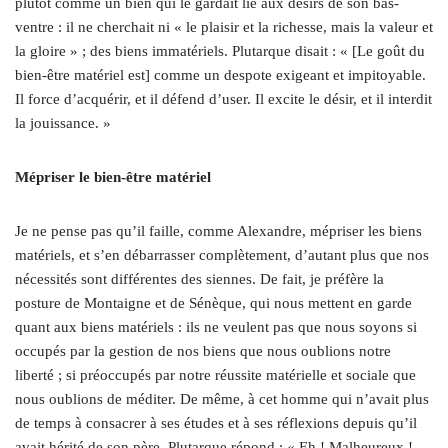
plutôt comme un bien qui le gardait lié aux désirs de son bas-
ventre : il ne cherchait ni « le plaisir et la richesse, mais la valeur et
la gloire » ; des biens immatériels. Plutarque disait : « [Le goût du
bien-être matériel est] comme un despote exigeant et impitoyable.
Il force d’acquérir, et il défend d’user. Il excite le désir, et il interdit
la jouissance. »
Mépriser le bien-être matériel
Je ne pense pas qu’il faille, comme Alexandre, mépriser les biens
matériels, et s’en débarrasser complètement, d’autant plus que nos
nécessités sont différentes des siennes. De fait, je préfère la
posture de Montaigne et de Sénèque, qui nous mettent en garde
quant aux biens matériels : ils ne veulent pas que nous soyons si
occupés par la gestion de nos biens que nous oublions notre
liberté ; si préoccupés par notre réussite matérielle et sociale que
nous oublions de méditer. De même, à cet homme qui n’avait plus
de temps à consacrer à ses études et à ses réflexions depuis qu’il
avait hérité de son père, Plutarque répond : « Eh ! Malheureux !