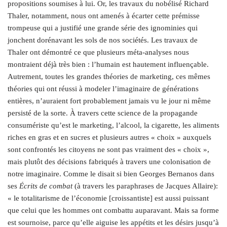
propositions soumises à lui. Or, les travaux du nobélisé Richard
Thaler, notamment, nous ont amenés à écarter cette prémisse
trompeuse qui a justifié une grande série des ignominies qui
jonchent dorénavant les sols de nos sociétés. Les travaux de
Thaler ont démontré ce que plusieurs méta-analyses nous
montraient déjà très bien : l’humain est hautement influençable.
Autrement, toutes les grandes théories de marketing, ces mêmes
théories qui ont réussi à modeler l’imaginaire de générations
entières, n’auraient fort probablement jamais vu le jour ni même
persisté de la sorte. À travers cette science de la propagande
consumériste qu’est le marketing, l’alcool, la cigarette, les aliments
riches en gras et en sucres et plusieurs autres « choix » auxquels
sont confrontés les citoyens ne sont pas vraiment des « choix »,
mais plutôt des décisions fabriqués à travers une colonisation de
notre imaginaire. Comme le disait si bien Georges Bernanos dans
ses
Écrits de combat
(à travers les paraphrases de Jacques Allaire):
« le totalitarisme de l’économie [croissantiste] est aussi puissant
que celui que les hommes ont combattu auparavant. Mais sa forme
est sournoise, parce qu’elle aiguise les appétits et les désirs jusqu’à