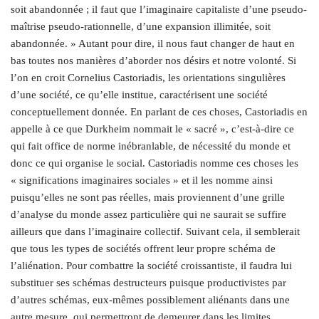
soit abandonnée ; il faut que l’imaginaire capitaliste d’une pseudo-
maîtrise pseudo-rationnelle, d’une expansion illimitée, soit
abandonnée. » Autant pour dire, il nous faut changer de haut en
bas toutes nos manières d’aborder nos désirs et notre volonté. Si
l’on en croit Cornelius Castoriadis, les orientations singulières
d’une société, ce qu’elle institue, caractérisent une société
conceptuellement donnée. En parlant de ces choses, Castoriadis en
appelle à ce que Durkheim nommait le « sacré », c’est-à-dire ce
qui fait office de norme inébranlable, de nécessité du monde et
donc ce qui organise le social. Castoriadis nomme ces choses les
« significations imaginaires sociales » et il les nomme ainsi
puisqu’elles ne sont pas réelles, mais proviennent d’une grille
d’analyse du monde assez particulière qui ne saurait se suffire
ailleurs que dans l’imaginaire collectif. Suivant cela, il semblerait
que tous les types de sociétés offrent leur propre schéma de
l’aliénation. Pour combattre la société croissantiste, il
faudra lui
substituer ses schémas destructeurs puisque productivistes par
d’autres schémas, eux-mêmes possiblement aliénants dans une
autre mesure, qui permettront de demeurer dans les limites