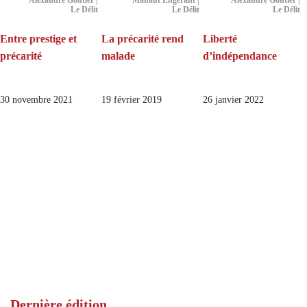
Alexandre Gontier |
Mahaut Engérant |
Alexandre Gontier |
Le Délit
Le Délit
Le Délit
Entre prestige et
La précarité rend
Liberté
précarité
malade
d’indépendance
30 novembre 2021
19 février 2019
26 janvier 2022
Dernière édition