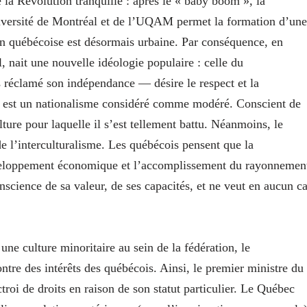
 la Révolution tranquille : après le « baby boom », la
niversité de Montréal et de l’UQAM permet la formation d’une
ion québécoise est désormais urbaine. Par conséquence, en
, nait une nouvelle idéologie populaire : celle du
éclamé son indépendance — désire le respect et la
gie est un nationalisme considéré comme modéré. Conscient de
ulture pour laquelle il s’est tellement battu. Néanmoins, le
de l’interculturalisme. Les québécois pensent que la
développement économique et l’accomplissement du rayonnemen
science de sa valeur, de ses capacités, et ne veut en aucun c
ne culture minoritaire au sein de la fédération, le
ntre des intérêts des québécois. Ainsi, le premier ministre du
roi de droits en raison de son statut particulier. Le Québec