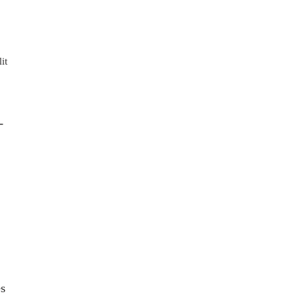
it
-
es