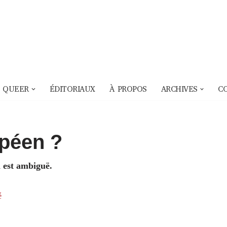
 QUEER
ÉDITORIAUX
À PROPOS
ARCHIVES
C
opéen ?
a est ambiguë.
é