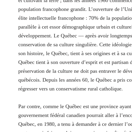
et cultivant la terre ; dans les années 1960 commence
population francophone grandit. L’ouverture de l’U
élite intellectuelle francophone : 70% de la populat
parallèle à cet essor démographique urbain et culturel
développement. Le Québec — après avoir longtemps r
conservation de sa culture singulière. Cette idéolo
son histoire, le Québec, tient à ses origines et à sa c
Québec tient à son ouverture d’esprit et est partisan 
préservation de la culture ne doit pas entraver le 
québécois. Depuis les années 60, le Québec a pris con
régresser vers un conservatisme rural catholique.
Par contre, comme le Québec est une province ayant u
gouvernement fédéral canadien pourrait aller à l’enco
Québec, en 1980, a tenu à demander à ce dernier l’oct