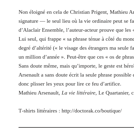
Non éloigné en cela de Christian Prigent, Mathieu Ar
signature — le seul lieu où la vie ordinaire peut se fa
d’Alaclair Ensemble, l’auteur-acteur prouve que les «
Lui seul, qui frappe « sa phrase ténue à côté du monde 
degré d’altérité (« le visage des étrangers ma seule f
un million d’année ». Peut-être que ces « os de phras
Sans doute même, mais qu’importe, le geste est héroï
Arsenault a sans doute écrit la seule phrase possible
donc plisser les yeux pour lire ce feu d’artifice.
Mathieu Arsenault,
La vie littéraire
, Le Quartanier, c
T‑shirts littéraires : http://​doctorak​.co/​b​o​u​t​i​q​ue/