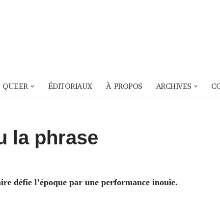
 QUEER
ÉDITORIAUX
À PROPOS
ARCHIVES
C
u la phrase
aire défie l’époque par une performance inouïe.