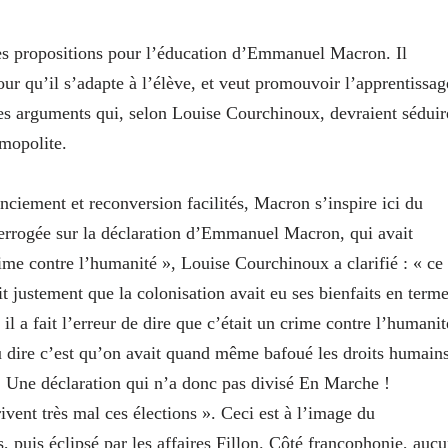
es propositions pour l’éducation d’Emmanuel Macron. Il
ur qu’il s’adapte à l’élève, et veut
promouvoir l’apprentissag
 Des arguments qui, selon Louise Courchinoux, devraient séduir
smopolite.
cenciement et reconversion facilités, Macron s’inspire ici du
errogée sur la déclaration d’Emmanuel Macron, qui avait
rime contre l’humanité », Louise Courchinoux a clarifié : « ce
dit justement que la colonisation avait eu ses bienfaits en term
il a fait l’erreur de dire que c’était un crime contre l’humanit
lu dire c’est qu’on avait quand même bafoué les droits humain
 » Une déclaration qui n’a donc pas divisé En Marche !
vent très mal ces élections ». Ceci est à l’image du
uis éclipsé par les affaires Fillon. Côté francophonie, auc